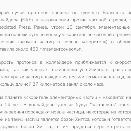
орой пучок протонов прошел по туннелю Большого а
ллайдера (БАК) в направлении против часовой стрелки, 
sociated Press. Ранее, утром 10 сентября, элементарные
ошли полный путь по кольцу ускорителя по часовой стрелке
жекции (запуска частиц в кольцо ускорителя) в обоих
тавила около 450 гигаэлектронвольт.
орость протонов в коллайдере приближается к скорост
нако, так как ученые тестировали устойчивость траектор
ментарных частиц в каждом из восьми сегментов кольца, ве
кольцу длиной 27 километров занял около часа.
 планете ускоритель элементарных частиц - находится на
 14 лет. В коллайдере ученые будут "заставлять" элем
толкновения порождают новые частицы, некоторые из котор
 из таких частиц является бозон Хиггса, который "ответст
аружить бозон Хиггса, то им придется пересмотреть п