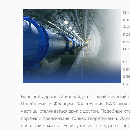
Вт
ко
As
пр
ин
сос
Ск
од
эле
по 
Большой адронный коллайдер - самый крупный на
Швейцарии и Франции. Конструкция БАК заняла
частицы сталкиваться друг с другом. Подобные с
пор были предсказаны только теоретически. Одной
появление массы. Если ученым не удастся обн