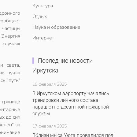
Культура
дронного
Отдых
сообщает
Наука и образование
 частицы
. Энергия
Интернет
 случаях
Последние новости
и света,
Иркутска
ии пучка
сь "путь"
19 февраля 2025
В Иркутском аэропорту начались
тренировки личного состава
 границе
парашютно-десантной пожарной
ентарные
службы
ых до сих
венен" за
17 февраля 2025
онимание
Вблизи мыса Уюга провалился под