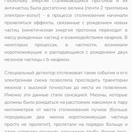
Поскольку энергия сталкивающихся протонов и их
античастиц была достаточно велика (почти 2 триллиона
электрон-вольт) - в процессе столкновения начинали
проявляться эффекты, связанные с рождением новых
частиц (кинетическая энергия протонов переходит в
массу рожденных частиц) и взаимодействием кварков. В
некоторых процессах, в частности, возникали
короткоживущие и распадающиеся с рождением двух
мезонов частицы с b-кварком.
Специальный детектор отслеживал такие события и его
электронная схема позволяла проследить траектории
мюонов с высокой точностью до места их появления.
Именно эти данные стали сенсацией. Мюоны, которые
должны были рождаться на расстоянии максимум в пару
миллиметров от места столкновения пучков (больше
породившая два мюона короткоживущая частица
просто не пролетит), пролетали на порядок больще и
даже успевали покинуть вакуумную трубу. Кроме того,