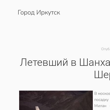
Город Иркутск
Перейти к содержимому
Опуб
Летевший в Шанха
Ше
В моско
посадку
Милан 