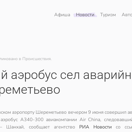
Афиша
Новости
Туризм
Авт
ликовано в Происшествия.
й аэробус сел аварийн
реметьево
вском аэропорту Шереметьево вечером 9 июня совершил а
 аэробус A340-300 авиакомпании Air China, следовавши
– Шанхай, сообщает агентство
РИА Новости
cо ссы