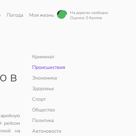
На дорогах свободно
о
Погода
Моя жизнь
Оценка: 0 баллов
Криминал
Происшествия
о в
Экономика
Здоровье
Спорт
Общество
варийную
Политика
й рейсом
лкой на
Автоновости