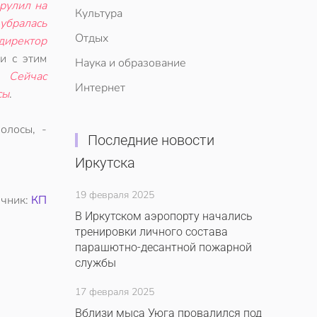
рулил на
Культура
убралась
Отдых
директор
зи с этим
Наука и образование
Сейчас
Интернет
сы
.
олосы, -
Последние новости
Иркутска
19 февраля 2025
очник:
КП
В Иркутском аэропорту начались
тренировки личного состава
парашютно-десантной пожарной
службы
17 февраля 2025
Вблизи мыса Уюга провалился под