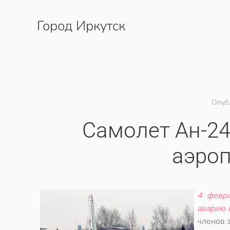
Город Иркутск
Перейти к содержимому
Опуб
Самолет Ан-24
аэроп
4 февра
аварию 
членов 