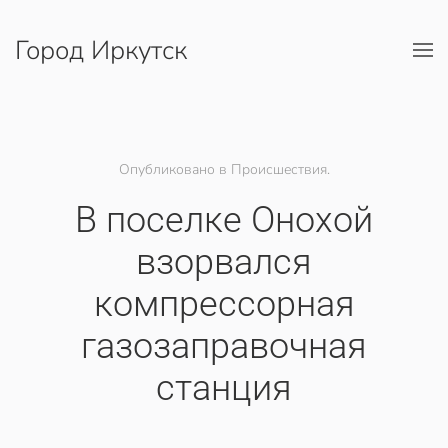
Город Иркутск
Перейти к содержимому
Опубликовано в Происшествия.
В поселке Онохой
взорвался
компрессорная
газозаправочная
станция