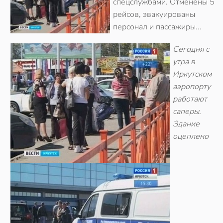
спецслужбами. Отменены 5
рейсов, эвакуированы
персонал и пассажиры...
Сегодня с
утра в
Иркутском
аэропорту
работают
саперы.
Здание
оцеплено