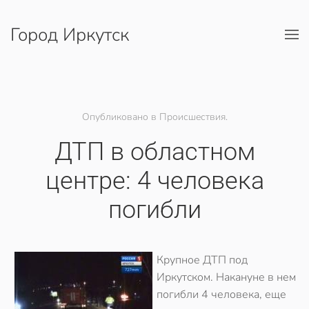
Город Иркутск
Перейти к содержимому
Опубликовано в Происшествия.
ДТП в областном
центре: 4 человека
погибли
Крупное ДТП под
Иркутском. Накануне в нем
погибли 4 человека, еще