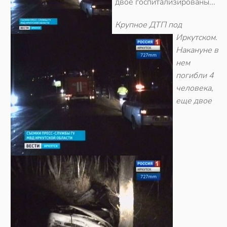
двое госпитализированы...
Крупное ДТП под
Иркутском.
Накануне в
нем
погибли 4
человека,
еще двое