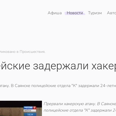
Афиша
Новости
Туризм
Авт
ликовано в Происшествия.
ейские задержали хаке
таку. В Саянске полицейские отдела "К" задержали 24-лет
Прервали хакерскую атаку. В Саянск
полицейские отдела "К" задержали 2