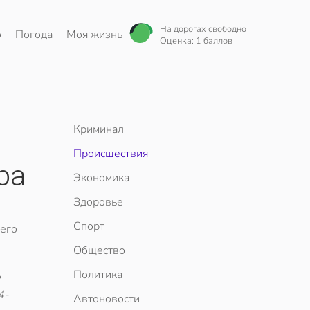
На дорогах свободно
о
Погода
Моя жизнь
Оценка: 1 баллов
Криминал
Происшествия
ра
Экономика
Здоровье
Спорт
него
Общество
Политика
е
4-
Автоновости