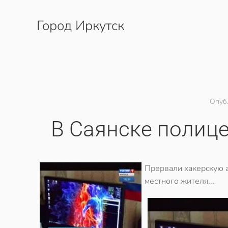
Город Иркутск
Перейти к содержимому
Опуб
В Саянске полиц
Прервали хакерскую а
местного жителя...