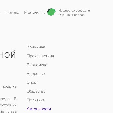
На дорогах свободно
о
Погода
Моя жизнь
Оценка: 1 баллов
Криминал
ной
Происшествия
Экономика
Здоровье
Спорт
 поселке
Общество
аледи. В
Политика
остройки
Автоновости
ме глава