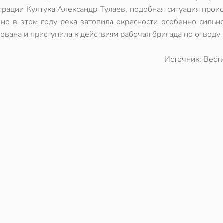
трации Култука Александр Тулаев, подобная ситуация прои
 но в этом году река затопила окресности особенно сильн
вана и приступила к действиям рабочая бригада по отводу 
Источник: Вест