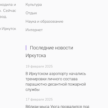
сходила и
Культура
о. Сейчас
Отдых
вод.
Наука и образование
и Иркутск
Интернет
Последние новости
Иркутска
19 февраля 2025
В Иркутском аэропорту начались
тренировки личного состава
парашютно-десантной пожарной
службы
17 февраля 2025
Вблизи мыса Уюга провалился под