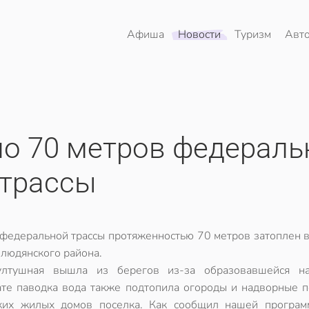
Афиша
Новости
Туризм
Авт
но 70 метров федераль
трассы
 федеральной трассы протяженностью 70 метров затоплен в
Слюдянского района.
ултушная вышла из берегов из-за образовавшейся н
ате паводка вода также подтопила огороды и надворные п
ких жилых домов поселка. Как сообщил нашей програм