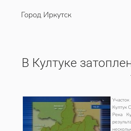
Город Иркутск
Перейти к содержимому
В Култуке затопле
Участок
Култук 
Река К
результ
несколь