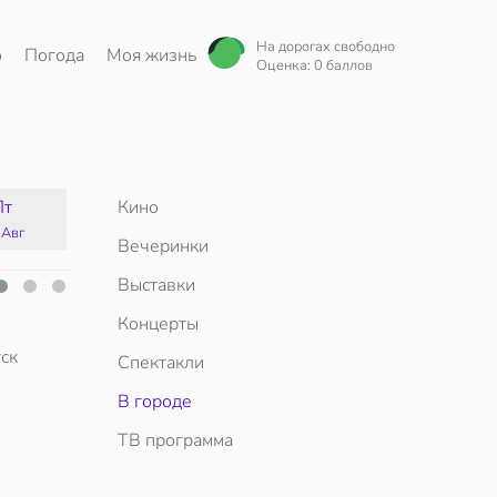
На дорогах свободно
о
Погода
Моя жизнь
Оценка: 0 баллов
Пт
Кино
Сб
Вс
Пн
 Авг
15 Авг
16 Авг
17 Авг
Вечеринки
Выставки
Концерты
ск
Спектакли
В городе
ТВ программа